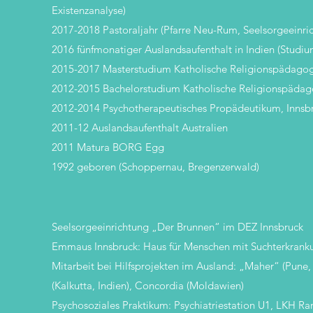
Existenzanalyse)
2017-2018 Pastoraljahr (Pfarre Neu-Rum, Seelsorgeeinri
2016 fünfmonatiger Auslandsaufenthalt in Indien (Studium,
2015-2017 Masterstudium Katholische Religionspädagogi
2012-2015 Bachelorstudium Katholische Religionspädago
2012-2014 Psychotherapeutisches Propädeutikum, Innsb
2011-12 Auslandsaufenthalt Australien
2011 Matura BORG Egg
1992 geboren (Schoppernau, Bregenzerwald)
Seelsorgeeinrichtung „Der Brunnen“ im DEZ Innsbruck
Emmaus Innsbruck: Haus für Menschen mit Suchterkran
Mitarbeit bei Hilfsprojekten im Ausland: „Maher“ (Pune,
(Kalkutta, Indien), Concordia (Moldawien)
Psychosoziales Praktikum: Psychiatriestation U1, LKH Ra