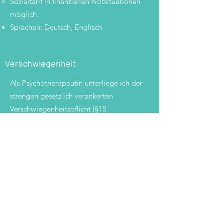
Sozialtarif in finanziellen Notsituationen
möglich.
Sprachen: Deutsch, Englisch
Verschwiegenheit
Als Psychotherapeutin unterliege ich der
strengen gesetzlich verankerten
Verschwiegenheitspflicht (§15
Psychotherapiegesetz). Das bedeutet,
dass alles, was sie mir in der Therapie
anvertrauen der Verschwiegenheit
unterworfen ist (inkl. dem Faktum, dass
Sie bei mir in Therapie sind). Dies gilt
über das Ende der Therapie hinaus
weiterhin.